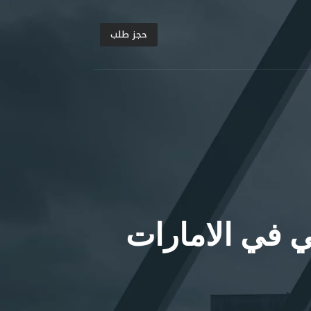
ا
ل
حجز طلب
ت
ج
ا
و
ز
إ
ل
ى
ا
ل
م
ح
ت
و
ي في الامارات
ى