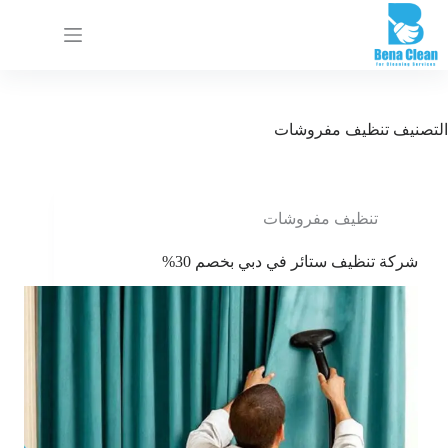
ا
ل
ت
ج
ا
و
التصنيف
تنظيف مفروشات
ز
إ
ل
ى
ا
تنظيف مفروشات
ل
م
شركة تنظيف ستائر في دبي بخصم 30%
ح
ت
و
ى