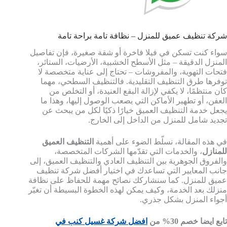
شركة تنظيف عميق للمنزل – نظافة تامة براحة تامة
سواء كنت تسكن في فيلا فاخرة أو شقة صغيرة، فإن تفاصيل
المنزل الدقيقة – مثل الأسطح الخشبية، الأرضيات، الستائر،
فتحات التهوية، والمفروشات – تحتاج إلى عناية متخصصة لا
توفرها طرق التنظيف التقليدية. فالتنظيف السطحي، مهما
كان منتظمًا، لا يكفي لإزالة البقع العنيدة، أو التخلص من
العفن، أو تطهير الأماكن التي يصعب الوصول إليها، وهذا ما
يجعل خدمة التنظيف العميق خيارًا ذكيًا لكل من يبحث عن
تجديد شامل للمنزل من الداخل إلى الخارج.
في هذه المقالة، نسلّط الضوء على أهمية
التنظيف العميق
للمنازل
، والخدمات التي تقدّمها الشركات المتخصصة،
والفروق الجوهرية بين التنظيف العادي والتنظيف العميق، إلى
جانب المعايير التي تساعدك في اختيار أفضل شركة تنظيف
عميق للمنزل. كما سنشاركك نصائح مهمة للحفاظ على نظافة
منزلك بعد الخدمة، وكيف يمكن لهذه الخطوة البسيطة أن تغيّر
أجواء المنزل بشكل جذري.
تابع ايضا خصم 30% من
افضل شركة غسيل كنب في