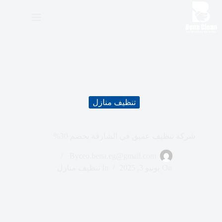
ا
ل
ت
ج
ا
و
ز
إ
ل
ى
تنظيف منازل
ا
ل
م
ح
شركة تنظيف عميق في الشارقة بخصم 30%
ت
و
By
ceo.bena.eg@gmail.com
ى
On
يونيو 3, 2025
In
تنظيف منازل