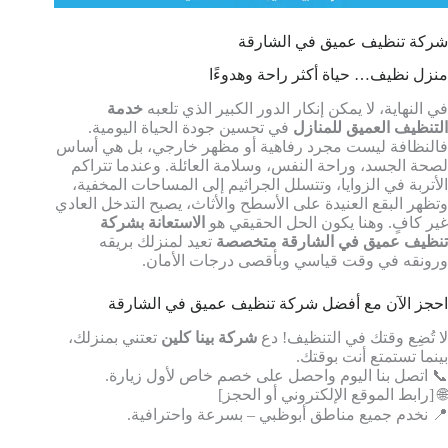
شركة تنظيف عميق في الشارقة
منزل نظيف… حياة أكثر راحة وهدوءًا
في النهاية، لا يمكن إنكار الدور الكبير الذي تلعبه
خدمة
التنظيف العميق للمنازل
في تحسين جودة الحياة اليومية.
فالنظافة ليست مجرد رفاهية أو مظهر خارجي، بل هي أساس
لصحة الجسد، وراحة النفس، وسلامة العائلة. وعندما تتراكم
الأتربة في الزوايا، وتتسلل الجراثيم إلى المساحات المخفية،
وتظهر البقع العنيدة على الأسطح والأثاث، يصبح التدخل العادي
غير كافٍ. وهنا يكون الحل الحقيقي هو
الاستعانة بشركة
تنظيف عميق في الشارقة متخصصة
تعيد لمنزلك بريقه
ورونقه في وقت قياسي وبأقصى درجات الأمان.
احجز الآن مع أفضل شركة تنظيف عميق في الشارقة
لا تُضِع وقتك في التنظيف! دع
شركة بينا كلين
تعتني بمنزلك،
بينما تستمتع أنت بوقتك.
📞 اتصل بنا اليوم واحصل على خصم خاص لأول زيارة.
🌐 [رابط الموقع الإلكتروني أو الحجز]
📍 نخدم جميع مناطق أبوظبي – بسرعة واحترافية.