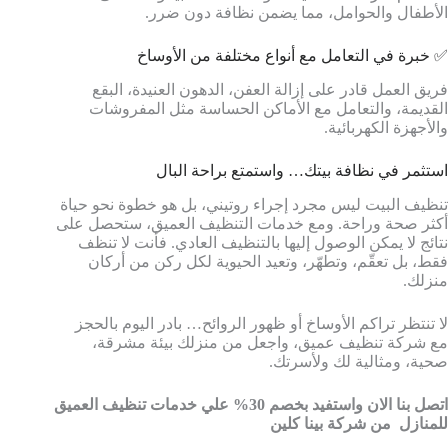
الأطفال والحوامل، مما يضمن نظافة دون ضرر.
✅ خبرة في التعامل مع أنواع مختلفة من الأوساخ
فريق العمل قادر على إزالة العفن، الدهون العنيدة، البقع
القديمة، والتعامل مع الأماكن الحساسة مثل المفروشات
والأجهزة الكهربائية.
استثمر في نظافة بيتك… واستمتع براحة البال
تنظيف البيت ليس مجرد إجراء روتيني، بل هو خطوة نحو حياة
أكثر صحة وراحة. ومع خدمات التنظيف العميق، ستحصل على
نتائج لا يمكن الوصول إليها بالتنظيف العادي. فأنت لا تنظف
فقط، بل تعقّم، وتطهّر، وتعيد الحيوية لكل ركن من أركان
منزلك.
لا تنتظر تراكم الأوساخ أو ظهور الروائح… بادر اليوم بالحجز
مع شركة تنظيف عميق، واجعل من منزلك بيئة مشرقة،
صحية، ومثالية لك ولأسرتك.
اتصل بنا الان واستفيد بخصم 30% علي خدمات تنظيف العميق
للمنازل من شركة بينا كلين