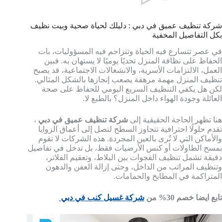
شركة تنظيف عميق في دبي : دليلك لحياة صحية وبيت نظيف
بكل التفاصيل المخفية
في عصر تتسارع فيه الحياة وتتزاحم فيه المسؤوليات، بات
الحفاظ على نظافة المنزل تحديًا يوميًا لا يستهان به. فبين
العمل، الالتزامات الأسرية، والانشغالات الاجتماعية، قد يصبح
تنظيف المنزل مهمة مرهقة يصعب إنجازها بالشكل المثالي.
لكن هل يكفي التنظيف السريع اليومي للحفاظ على صحة
العائلة وجودة الهواء داخل المنزل؟ بالطبع لا.
هنا تظهر الحاجة الحقيقية إلى
شركة تنظيف عميق في دبي
،
تقدم حلولًا احترافية تتجاوز السطح لتصل إلى أعماق الزوايا
والأماكن التي لا تُرى بالعين المجردة. هذه الشركات لا تقوم
بمسح الطاولات أو كنس الأرضيات فقط، بل تدخل في تفاصيل
دقيقة تشمل تنظيف الفجوات بين البلاط، وتعقيم الفلاتر،
وتنظيف المراتب من الداخل، وحتى إزالة العفن والدهون
المتراكمة في المطابخ والحمامات.
تابع ايضا خصم 30% من
شركة غسيل كنب في دبي