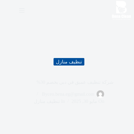
ا
ل
ت
ج
ا
و
ز
إ
ل
ى
تنظيف منازل
ا
ل
م
ح
شركة تنظيف عميق في دبي بخصم 30%
ت
و
By
ceo.bena.eg@gmail.com
ى
On
مايو 30, 2025
In
تنظيف منازل