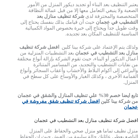
يعتبر التنظيف بعد البناء أو تجديد ديكور المنزل من الأمور
الصعبة ولا ينبغي التعامل معها إلا من قبل عمالة النظافة
المتخصصة والمحترفة لدى
شركة تنظيف منازل بعد
التشطيب في عجمان
حيث أن قيامك بذلك بنفسك يحتاج إلى
وقت طويل جداً ويحتاج إلى خبرة بخصوص المواد الكميائية
المناسبة للتنظيف المكان بعد تجديده.
ولذلك يتم الإعتماد على شركة بينا كلين
افضل شركة تنظيف
منازل بعد التشطيب في عجمان
بعد التشطبيات المنزلية من
أعمال الديكور أو البناء، حيث تقوم الشركة بإزالة أنواع مختلفة
من نفايات التشطيب والتجديد، من المسامير المتناثرة
والبراغي إلى أكوام البلاط والأخشاب وأعقاب السجائر وأنواع
القمامة الأخرى ، وكذلك الغبار والأوساخ على كل سطح في
المنزل.
تابع ايضا خصم 30% علي تنظيف المنازل والشقق في عجمان
من شركة بينا كلين
افضل شركة تنظيف شقق مفروشة في
عجمان
افضل شركة تنظيف منازل بعد التشطيب في عجمان
منزل نظيف تماما هو منزل صحي والحفاظ على المنزل
الناصع يعطي عائلتك حالة سليمة من العيش حيث إن الحفاظ