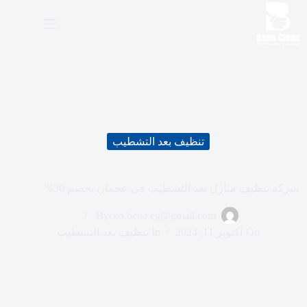
ا
ل
ت
ج
ا
و
ز
إ
ل
ى
تنظيف بعد التشطيب
ا
ل
م
ح
شركة تنظيف منازل بعد التشطيب في عجمان بخصم 30%
ت
و
By
ceo.bena.eg@gmail.com
ى
On
أكتوبر 11, 2024
In
تنظيف بعد التشطيب