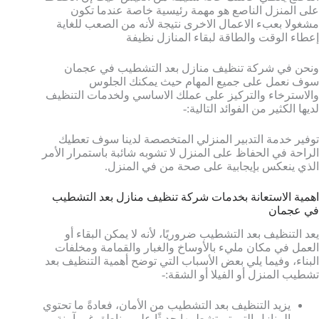
على المنزل الناصع هو مهمة رئيسية خاصة عندما تكون
مشغولا بعبء الاعمال الاخرى نتيجة لأنه من الصعب للغاية
إعطاء الوقت والطاقة لبقاء المنازل نظيفة
ونحن في شركة تنظيف منازل بعد التشطيب في عجمان
سوف نعمل على جميع المهام حيث يمكنك الجلوس
والاسترخاء والتركيز على عملك الاساسي ولخدمات التنظيف
لديها الكثير من الفوائد التالية:-
توفير خدمة التدبير المنزلي المتخصصة لدينا سوف تعطيك
الراحة في الحفاظ على المنزل لا تشوبه شائبة باستمرار الأمر
الذي ينعكس بإيجابية على صحة من في المنزل.
اهمية الاستعانة بخدمات شركة تنظيف منازل بعد التشطيب
في عجمان
يعد التنظيف بعد التشطيب ضروريًا، لأنه لا يمكن البقاء أو
العمل في مكان مليء بالأوساخ والغبار والقمامة ومخلفات
البناء، وفيما يلي بعض الأسباب التي توضح أهمية التنظيف بعد
تشطيب المنزل أو الفيلا أو الشقة:-
يزيد التنظيف بعد التشطيب من الأمان، فعادةً ما تحتوي
المنازل التي تم تشطيبها حديثًا على مناطق غير آمنة