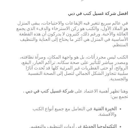
افضل شركة غسيل كنب في دبي
في عالم سريع تتغير فيه الإيقاعات والاحتياجات، يبقى المنزل
هو الملاذ الأول، والكنب هو ركن الاسترخاء والدفء الذي يجمع
العائلة والأحبة. ورغم ذلك، كثيرون لا يدركون أن هذه القطعة
الأساسية في المنزل هي أكثر ما يحتاج إلى العناية والتنظيف
المنتظم.
الكنب ليس مجرد أثاث، بل هو واجهة المكان، ومرآة نظافته،
ومصدر مباشر للتأثير على صحة سكانه. تراكم الغبار، البقع،
الروائح، أو حتى الفطريات غير المرئية كلها قد تُحدث آثارًا
سلبية تتجاوز الشكل الجمالي لتصل إلى الصحة النفسية
والجسدية.
وهنا تظهر أهمية الاعتماد على
شركة غسيل كنب في دبي
،
تجمع بين:
الخبرة الفنية
في التعامل مع جميع أنواع الكنب
والأقمشة.
التكنولوجيا الحديثة
في أدوات التنظيف والتعقيم.