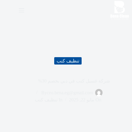
ا
ل
ت
ج
ا
و
ز
إ
ل
ى
تنظيف كنب
ا
ل
م
ح
شركة غسيل كنب في دبي بخصم 30%
ت
و
By
ceo.bena.eg@gmail.com
ى
On
مايو 22, 2025
In
تنظيف كنب